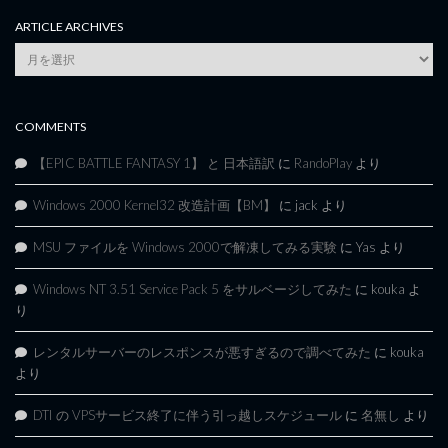
ARTICLE ARCHIVES
Article
Archives
COMMENTS
【EPIC BATTLE FANTASY 1】 と 日本語訳
に
RandoPlay
より
Windows 2000 Kernel32 改造計画【BM】
に
jack
より
MSU ファイルを Windows 2000で解凍してみる実験
に
Yas
より
Windows NT 3.51 Service Pack 5 をサルベージしてみた
に
kouka
よ
り
レンタルサーバーのレスポンスが悪すぎるので調べてみた
に
kouka
より
DTI の VPSサービス終了に伴う引っ越しスケジュール
に
名無し
より