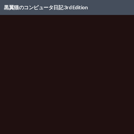
黒翼猫のコンピュータ日記 3rd Edition
コンテンツへスキップ