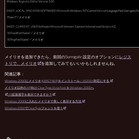
Windows Registry Editor Version 5.00
[HKEY_LOCAL_MACHINE\SOFTWARE\Microsoft\Windows NT\CurrentVersion\LanguagePack\SurrogateFall
“Plane1″=”メイリオ”
[HKEY_CURRENT_USER\Software\Microsoft\Internet Explorer\International\Scripts\42]
“IEFixedFontName”=”メイリオ”
“IEPropFontName”=”メイリオ”
メイリオを追加できたら、前回のSurrogate 設定のオプションに
レジス
トリで、メイリオ
を追加してみてもいいかもしれませんね。
関連記事：
Windows 2000にメイリオ(KB927489)をインストール / JIS2004対応にする
メイリオ以外の XP向け Clear Type Vista Font を Windows 2000へ
JIS拡張漢字を表示できますか？
Windows 2000に入れたメイリオで美しく表示する方法
Windows2000でClearTypeフォントを使う