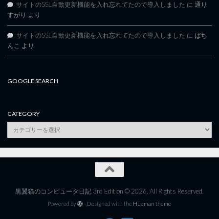
サイトのSSL自動更新機能を入れ忘れてたので導入しました
に
通り
すがり
より
サイトのSSL自動更新機能を入れ忘れてたので導入しました
に
ぱち
んこ
より
GOOGLE SEARCH
CATEGORY
category
黒翼猫のコンピュータ日記 3rd Edition © 2026. All Rights Reserved.
Powered by
- Designed with the
Hueman theme