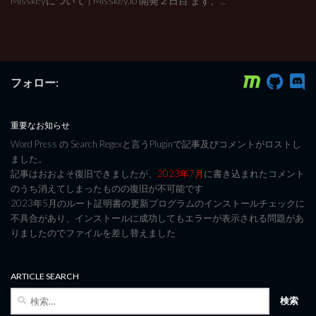
Misskeyについて | Misskey.io 開発２日目 まず、...
フォロー:
重要なお知らせ
Word Press の Search Regexと言うPluginで記事及びコメントがロストし
ました。
記事はおおよそ復旧できましたが、
2023年7月
に書き込まれたコメント
のうち消えてしまったものの復旧が不可能です
2023年5月のルート証明書の更新プログラムのインストールチェックに
不具合があり、インストールに成功してもエラーが表示される問題があ
りましたのでファイルを差し替えました
ARTICLE SEARCH
検
索: