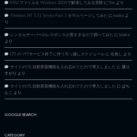
MSU ファイルを Windows 2000で解凍してみる実験
に
Yas
より
Windows NT 3.51 Service Pack 5 をサルベージしてみた
に
kouka
よ
り
レンタルサーバーのレスポンスが悪すぎるので調べてみた
に
kouka
より
DTI の VPSサービス終了に伴う引っ越しスケジュール
に
名無し
より
サイトのSSL自動更新機能を入れ忘れてたので導入しました
に
通り
すがり
より
サイトのSSL自動更新機能を入れ忘れてたので導入しました
に
ぱち
んこ
より
GOOGLE SEARCH
CATEGORY