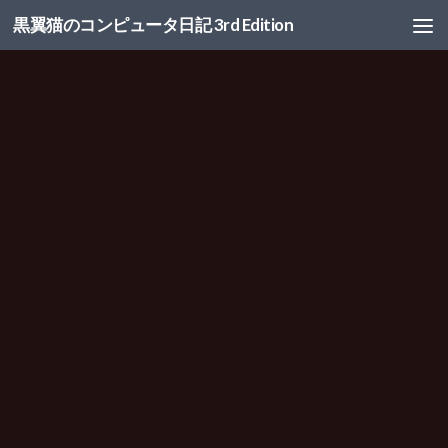
黒翼猫のコンピュータ日記 3rd Edition
コンテンツへスキップ