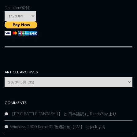
Donation(寄付)
ARTICLE ARCHIVES
Article
Archives
COMMENTS
【EPIC BATTLE FANTASY 1】 と 日本語訳
に
RandoPlay
より
Windows 2000 Kernel32 改造計画【BM】
に
jack
より