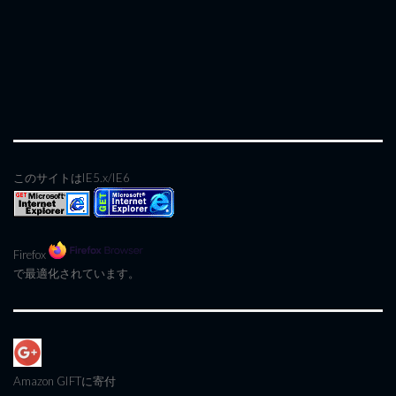
このサイトはIE5.x/IE6
Firefox
で最適化されています。
Amazon GIFT
に寄付