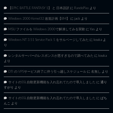
【EPIC BATTLE FANTASY 1】 と 日本語訳
に
RandoPlay
より
Windows 2000 Kernel32 改造計画【BM】
に
jack
より
MSU ファイルを Windows 2000で解凍してみる実験
に
Yas
より
Windows NT 3.51 Service Pack 5 をサルベージしてみた
に
kouka
よ
り
レンタルサーバーのレスポンスが悪すぎるので調べてみた
に
kouka
より
DTI の VPSサービス終了に伴う引っ越しスケジュール
に
名無し
より
サイトのSSL自動更新機能を入れ忘れてたので導入しました
に
通り
すがり
より
サイトのSSL自動更新機能を入れ忘れてたので導入しました
に
ぱち
んこ
より