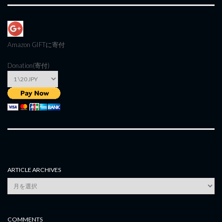
Amazon GIFT
に寄付
Donation(寄付)
ARTICLE ARCHIVES
Article
Archives
COMMENTS