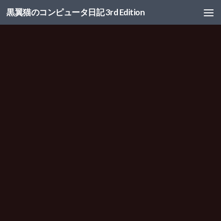
黒翼猫のコンピュータ日記 3rd Edition
コンテンツへスキップ