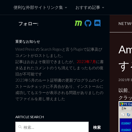
便利な外部サイトリンク集
おすすめ記事
コンテンツへスキップ
フォロー:
NET
黒翼猫のコンピュータ日記 3
重要なお知らせ
A
Word Press の Search Regexと言うPluginで記事及び
コメントがロストしました。
す
記事はおおよそ復旧できましたが、
2023年7月
に書
き込まれたコメントのうち消えてしまったものの復
旧が不可能です
2021年
2023年5月のルート証明書の更新プログラムのイン
ストールチェックに不具合があり、インストールに
以前、A
成功してもエラーが表示される問題がありましたの
クラ
でファイルを差し替えました
ARTICLE SEARCH
検
索: