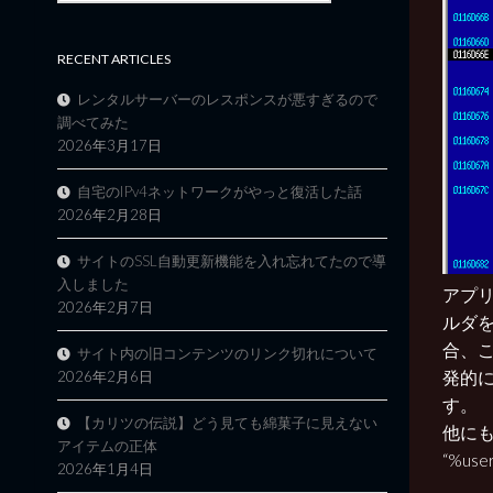
RECENT ARTICLES
レンタルサーバーのレスポンスが悪すぎるので
調べてみた
2026年3月17日
自宅のIPv4ネットワークがやっと復活した話
2026年2月28日
サイトのSSL自動更新機能を入れ忘れてたので導
入しました
アプリ起動
2026年2月7日
ルダを
合、この
サイト内の旧コンテンツのリンク切れについて
発的
2026年2月6日
す。
【カリツの伝説】どう見ても綿菓子に見えない
他に
アイテムの正体
“%user
2026年1月4日