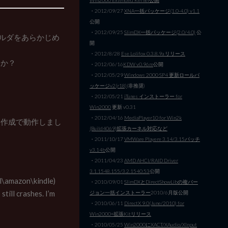
・2012/09/27
XNA一括パッケージ(1.0-4.0) v1.1
公開
・2012/09/25
SlimDX一括パッケージ(2.0/4.0)
公
e」のフォルダをあらかじめ
開
・2012/8/28
Ese Lolifox 0.3.8.9a リリース
すか？
・2012/06/16
KDW v0.96m
公開
・2012/05/29
Windows 2000 SP4 更新ロールパ
ッケージv2(r18)
(非推奨)
・2012/05/21
iTunes インストーラー for
Win2000
更新 v0.31
・2012/04/16
MediaPlayer10 for Win2k
は作成で動作しまし
(Build4069)拡張カーネル対応など
・2011/10/17
VMWare Playere 3.14/3.15パッチ
v3.14b
公開
・2011/04/23
AMD AHCI/RAID Driver
3.1.1548.155/3.2.1540.53
公開
al\amazon\kindle)
・2010/09/01
SlimDXとDirectShowLibの複バー
still crashes. I’m
ジョン一括インストーラー
2010/6月版公開
・2010/06/11
DirectX 9.0(June/2010) for
Win2000+拡張Kitリリース
・2010/05/25
Win2000にXACT/XAudio/XInput