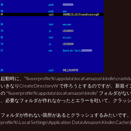
時に、”%userprofile%\appdata\local\amazon\kindle\cra
いきなりCreateDirectoryW で作ろうとするのですが、新
 “%userprofile%\appdata\local\amazon\kindle” フォ
に、必要なフォルダが作れなかったとエラーを吐いて、クラッ
もフォルダが作れない箇所があるとクラッシュするみたいです
profile%\Local Settings\Application Data\Amazon\Kindle\Cach