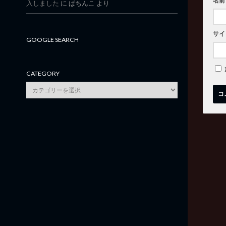
名前
入しました
に
ぱちんこ
より
サイ
GOOGLE SEARCH
CATEGORY
category