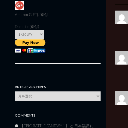
Amazon GIFT
に寄付
Donation(寄付)
ARTICLE ARCHIVES
Article
Archives
COMMENTS
【EPIC BATTLE FANTASY 1】 と 日本語訳
に