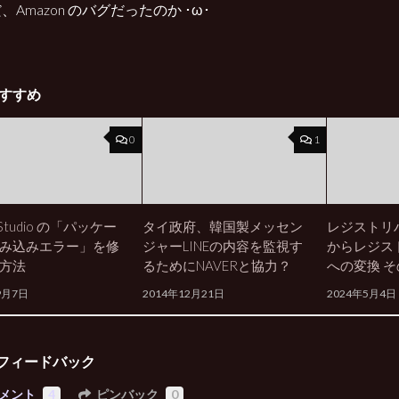
、Amazon のバグだったのか ･ω･
すすめ
0
1
l Studio の「パッケー
タイ政府、韓国製メッセン
レジストリ
み込みエラー」を修
ジャーLINEの内容を監視す
からレジス
方法
るためにNAVERと協力？
への変換 そ
9月7日
2014年12月21日
2024年5月4日
フィードバック
メント
4
ピンバック
0