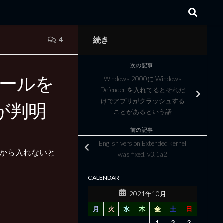
続き
4
次の記事
ストールを
Windows 2000に Windows
Defender を入れてるとそれだ
けでアプリがクラッシュする
が判明
ことがあるという話
前の記事
English version Extended kernel
ジョンから入れないと
was fixed. v3.1a2
CALENDAR
2021年10月
月
火
水
木
金
土
日
1
2
3