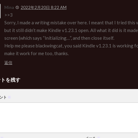
Mina
2022年2月20日 8:22 AM
>>3
Sorry, I made a writing mistake over here. I meant that I tried this 
but it still didn’t make Kindle v1.23.1 open. All what it did is it mad
screen (which says “Initializing…”, and then close itself.
Help me please blackwingcat, you said Kindle v1.23.1 is working fo
make it work for me too, thanks.
返信
ントを残す
ント
※