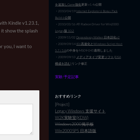
を追加しGame強化
更新 v1.4a公開
・2010/04/19
Internet Explorer 6 Bonus Pack
Build 6公開
with Kindle v1.23.1,
・2010/03/16 ATI Radeon Driver for Win2000
e it show the splash
Legacy版 10.2
・2009/11/02
Dependency Walker 日本語化v2
・2009/09/14
IE6高速化とWindows Script Host
r you, I want to
5.7 / 5.8
の中身をMS09-045適用しました
・2009/09/13
メディアタイプ変更ソフト(EISA
構成を読む)
リンク修正
実験/予定記事
おすすめリンク
[Project]
Legacy Windows 支援サイト
W2K実験室(KDW)
Windows2000掲示板
Win2000SP5 日本語版