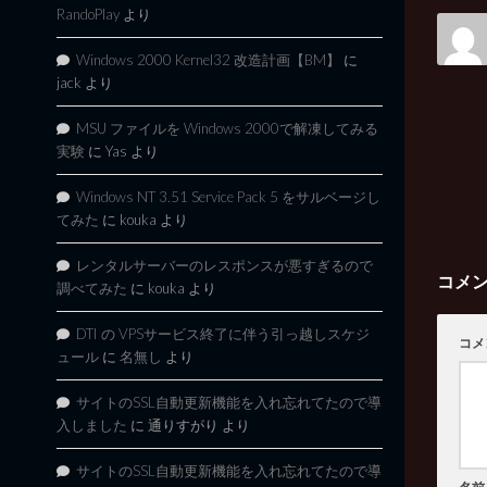
RandoPlay
より
Windows 2000 Kernel32 改造計画【BM】
に
jack
より
MSU ファイルを Windows 2000で解凍してみる
実験
に
Yas
より
Windows NT 3.51 Service Pack 5 をサルベージし
てみた
に
kouka
より
レンタルサーバーのレスポンスが悪すぎるので
コメ
調べてみた
に
kouka
より
DTI の VPSサービス終了に伴う引っ越しスケジ
コメ
ュール
に
名無し
より
サイトのSSL自動更新機能を入れ忘れてたので導
入しました
に
通りすがり
より
サイトのSSL自動更新機能を入れ忘れてたので導