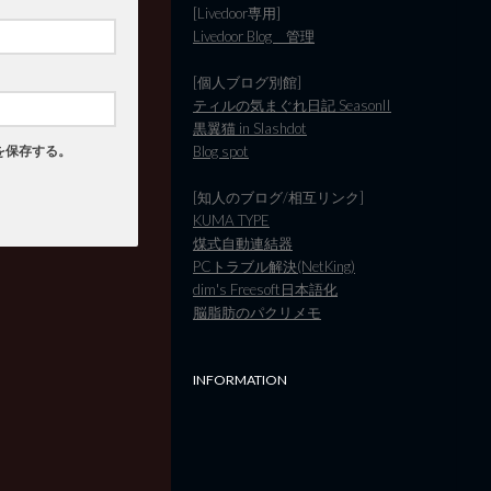
[Livedoor専用]
Livedoor Blog 管理
[個人ブログ別館]
ティルの気まぐれ日記 SeasonII
黒翼猫 in Slashdot
Blog spot
を保存する。
[知人のブログ/相互リンク]
KUMA TYPE
煤式自動連結器
PCトラブル解決(NetKing)
dim's Freesoft日本語化
脳脂肪のパクリメモ
INFORMATION