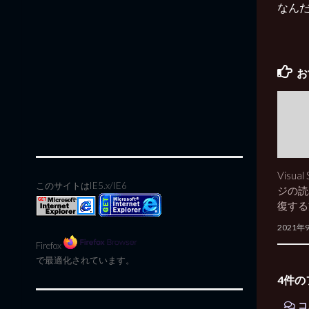
なんだ
お
Visua
このサイトはIE5.x/IE6
ジの読
復する
2021年
Firefox
で最適化されています。
4件の
コ