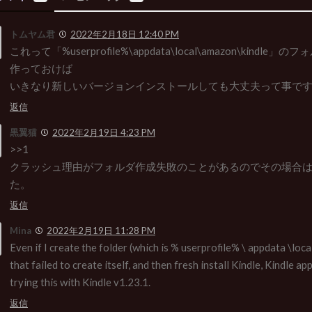
トムヤム君
2022年2月18日 12:40 PM
これって「%userprofile%\appdata\local\amazon\kindl
作っておけば
いきなり新しいバージョンインストールしても大丈夫って事で
返信
黒翼猫
2022年2月19日 4:23 PM
>>1
クラッシュ理由がフォルダ作成失敗のことがあるのでその場合
た。
返信
Mina
2022年2月19日 11:28 PM
Even if I create the folder (which is % userprofile% \ appdata \loc
that failed to create itself, and then fresh install Kindle, Kindle app 
trying this with Kindle v1.23.1.
返信