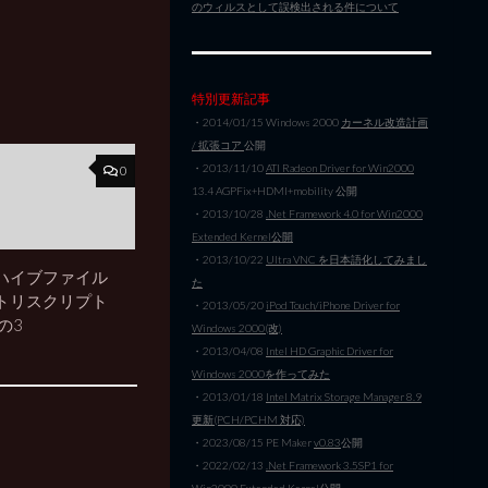
のウィルスとして誤検出される件について
特別更新記事
・2014/01/15 Windows 2000
カーネル改造計画
/ 拡張コア
公開
・2013/11/10
ATI Radeon Driver for Win2000
0
13.4 AGPFix+HDMI+mobility 公開
・2013/10/28
.Net Framework 4.0 for Win2000
Extended Kernel公開
・2013/10/22
Ultra VNC を日本語化してみまし
ハイブファイル
た
トリスクリプト
・2013/05/20
iPod Touch/iPhone Driver for
の3
Windows 2000(改)
・2013/04/08
Intel HD Graphic Driver for
Windows 2000を作ってみた
・2013/01/18
Intel Matrix Storage Manager 8.9
更新(PCH/PCHM 対応)
・2023/08/15 PE Maker
v0.83
公開
・2022/02/13
.Net Framework 3.5SP1 for
Win2000 Extended Kernel公開