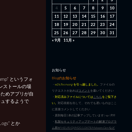
4
5
6
7
8
9
10
11
12
13
14
15
16
17
18
19
20
21
22
23
24
25
26
27
28
29
30
31
« 9月
11月 »
お知らせ
Blogのお知らせ
shdump” というフォ
・
w2k.flxsrv.org を引っ越しました。
ファイルの
規インストールの場
リクエストがあれば
コメント
を書いてください
ルダがないためアプリが自
・
対応済みファイルについては
こちら
をご覧下さ
シュするようで
い。
対応依頼を出して、それでも遅いものはここ
に直接コメントしてください
。
・原則毎日1本の記事アップしています|･ω･)ﾁﾗﾘ
・
私製セキュリティアップデートの解凍プログラ
e\Logs” とか
ム群が HEUR/QVM20.1.0A7B.Malware.Gen など