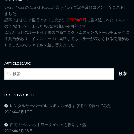
Word Press の Search Regexと言うPluginで記事及びコメントがロストし
ました。
記事はおおよそ復旧できましたが、
2023年7月
に書き込まれたコメント
のうち消えてしまったものの復旧が不可能です
2023年5月のルート証明書の更新プログラムのインストールチェックに
不具合があり、インストールに成功してもエラーが表示される問題があ
りましたのでファイルを差し替えました
ARTICLE SEARCH
検
索:
RECENT ARTICLES
レンタルサーバーのレスポンスが悪すぎるので調べてみた
2026年3月17日
自宅のIPv4ネットワークがやっと復活した話
2026年2月28日