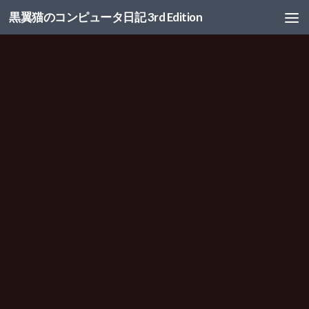
黒翼猫のコンピュータ日記 3rd Edition
コンテンツへスキップ