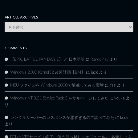
ARTICLE ARCHIVES
Article
Archives
COMMENTS
【EPIC BATTLE FANTASY 1】 と 日本語訳
に
RandoPlay
より
Windows 2000 Kernel32 改造計画【BM】
に
jack
より
MSU ファイルを Windows 2000で解凍してみる実験
に
Yas
より
Windows NT 3.51 Service Pack 5 をサルベージしてみた
に
kouka
よ
り
レンタルサーバーのレスポンスが悪すぎるので調べてみた
に
kouka
より
DTI の VPSサービス終了に伴う引っ越しスケジュール
に
名無し
より