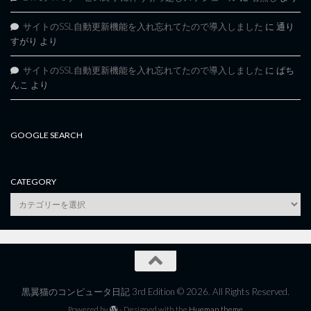
サイトのSSL自動更新機能を入れ忘れてたので導入しました
に
通り
すがり
より
サイトのSSL自動更新機能を入れ忘れてたので導入しました
に
ぱち
んこ
より
GOOGLE SEARCH
CATEGORY
category
黒翼猫のコンピュータ日記 3rd Edition © 2026. All Rights Reserved.
Powered by
- Designed with the
Hueman theme