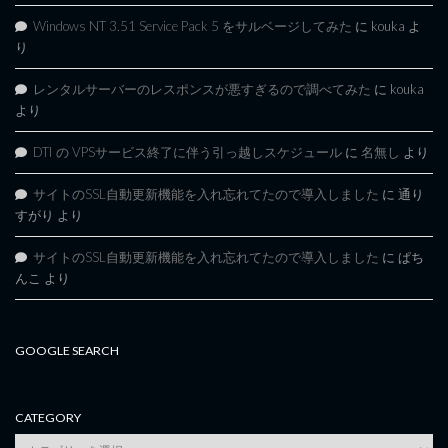
Windows NT 3.51 Service Pack 5 をサルベージしてみた
に
kouka
よ
り
レンタルサーバーのレスポンスが悪すぎるので調べてみた
に
kouka
より
DTI の VPSサービス終了に伴う引っ越しスケジュール
に
名無し
より
サイトのSSL自動更新機能を入れ忘れてたので導入しました
に
通り
すがり
より
サイトのSSL自動更新機能を入れ忘れてたので導入しました
に
ぱち
んこ
より
GOOGLE SEARCH
CATEGORY
category