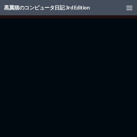
黒翼猫のコンピュータ日記 3rd Edition
コンテンツへスキップ