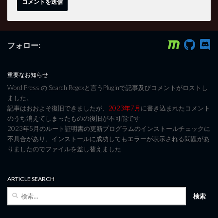
フォロー:
重要なお知らせ
Word Press の Search Regexと言うPluginで記事及びコメントがロストし
ました。
記事はおおよそ復旧できましたが、
2023年7月
に書き込まれたコメント
のうち消えてしまったものの復旧が不可能です
2023年5月のルート証明書の更新プログラムのインストールチェックに
不具合があり、インストールに成功してもエラーが表示される問題があ
りましたのでファイルを差し替えました
ARTICLE SEARCH
検
索: