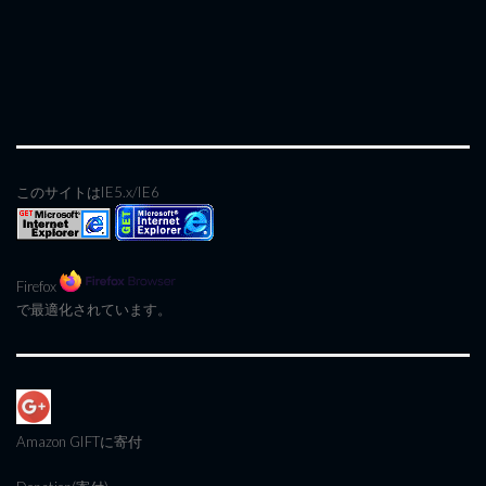
このサイトはIE5.x/IE6
Firefox
で最適化されています。
Amazon GIFT
に寄付