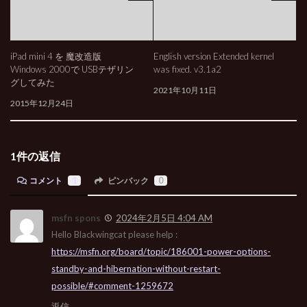
iPad mini 4 を 魔改造版
English version Extended kernel
Windows 2000で USBテザリン
was fixed. v3.1a2
グしてみた
2021年10月11日
2015年12月24日
1件の返信
コメント
1
ピンバック
0
msfn spons
2024年2月5日 4:04 AM
Hello Blackwingcat please help :
https://msfn.org/board/topic/186001-power-options-
standby-and-hibernation-without-restart-
possible/#comment-1259672
返信