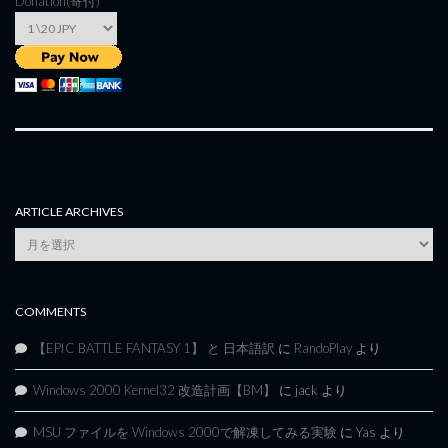
Donation(寄付)
ARTICLE ARCHIVES
Article
Archives
COMMENTS
【EPIC BATTLE FANTASY 1】 と 日本語訳
に
RandoPlay
より
Windows 2000 Kernel32 改造計画【BM】
に
jack
より
MSU ファイルを Windows 2000で解凍してみる実験
に
Yas
より