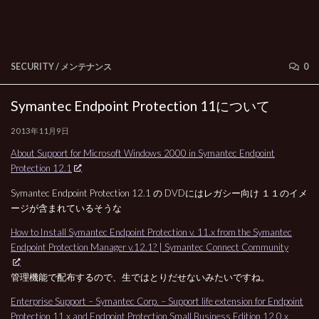
SECURITY
/
メンテナンス
0
Symantec Endpoint Protection 11について
2013年11月9日
About Support for Microsoft Windows 2000 in Symantec Endpoint
Protection 12.1
Symantec Endpoint Protection 12.1 の DVDにはレガシー向け １１のイメ
ージが含まれているそうな
How to Install Symantec Endpoint Protection v. 11.x from the Symantec
Endpoint Protection Manager v.12.1? | Symantec Connect Community
管理機能で配布するので、生ではとりだせないみたいですね。
Enterprise Support – Symantec Corp. – Support life extension for Endpoint
Protection 11.x and Endpoint Protection Small Business Edition 12.0.x