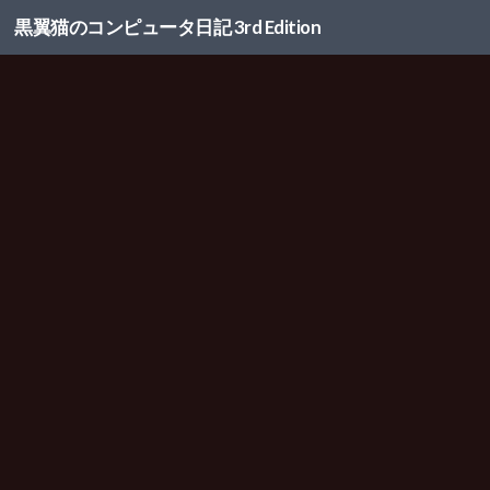
黒翼猫のコンピュータ日記 3rd Edition
コンテンツへスキップ