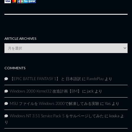
ARTICLE ARCHIVES
Article
Archives
COMMENTS
【EPIC BATTLE FANTASY 1】 と 日本語訳
に
RandoPlay
より
Windows 2000 Kernel32 改造計画【BM】
に
jack
より
MSU ファイルを Windows 2000で解凍してみる実験
に
Yas
より
Windows NT 3.51 Service Pack 5 をサルベージしてみた
に
kouka
よ
り