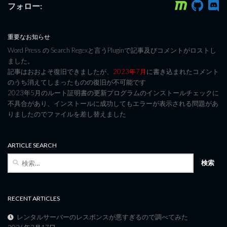
フォロー:
重要なお知らせ
Word Press の Search Regexと言うPluginで記事及びコメントがロストし
ました。
記事はおおよそ復旧できましたが、
2023年7月
に書き込まれたコメント
のうち消えてしまったものの復旧が不可能です
2023年5月のルート証明書の更新プログラムのインストールチェックに
不具合があり、インストールに成功してもエラーが表示される問題があ
りましたのでファイルを差し替えました
ARTICLE SEARCH
検
索:
RECENT ARTICLES
レンタルサーバーのレスポンスが悪すぎるので調べてみた