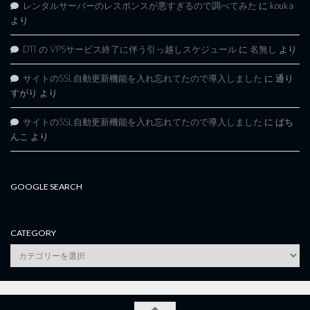
レンタルサーバーのレスポンスが悪すぎるので調べてみた
に
kouka
より
DTI の VPSサービス終了に伴う引っ越しスケジュール
に
名無し
より
サイトのSSL自動更新機能を入れ忘れてたので導入しました
に
通り
すがり
より
サイトのSSL自動更新機能を入れ忘れてたので導入しました
に
ぱち
んこ
より
GOOGLE SEARCH
CATEGORY
category