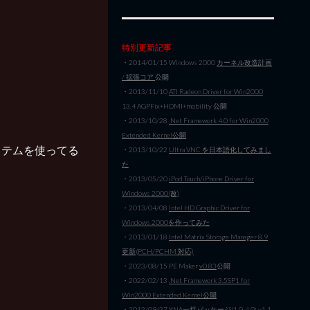
特別更新記事
・2014/01/15 Windows 2000
カーネル改造計画
/ 拡張コア
公開
・2013/11/10
ATI Radeon Driver for Win2000
13.4 AGPFix+HDMI+mobility 公開
・2013/10/28
.Net Framework 4.0 for Win2000
Extended Kernel公開
ステムを使ってる
・2013/10/22
Ultra VNC を日本語化してみまし
た
・2013/05/20
iPod Touch/iPhone Driver for
Windows 2000(改)
・2013/04/08
Intel HD Graphic Driver for
Windows 2000を作ってみた
・2013/01/18
Intel Matrix Storage Manager 8.9
更新(PCH/PCHM 対応)
・2023/08/15 PE Maker
v0.83
公開
・2022/02/13
.Net Framework 3.5SP1 for
Win2000 Extended Kernel公開
・2012/09/27
XNA一括パッケージ(1.0-4.0) v1.1