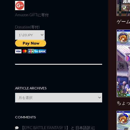
Amazon GIFT
に寄付
ゲー
Donation(寄付)
ARTICLE ARCHIVES
Article
Archives
ちょ
COMMENTS
【EPIC BATTLE FANTASY 1】 と 日本語訳
に