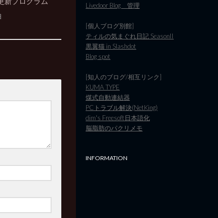
更新プログラム
Livedoor Blog 管理
日
[個人ブログ別館]
ティルの気まぐれ日記 SeasonII
黒翼猫 in Slashdot
Blog spot
[知人のブログ/相互リンク]
KUMA TYPE
煤式自動連結器
PCトラブル解決(NetKing)
dim's Freesoft日本語化
脳脂肪のパクリメモ
INFORMATION