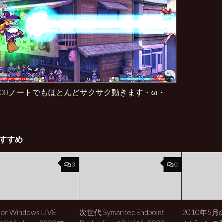
2000ノートでもほとんどサクサク動きます・ω・
すすめ
3
0
or Windows LIVE
次世代 Symantec Endpoint
2010年5