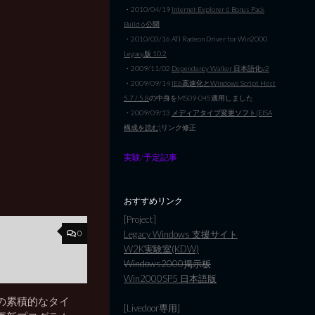
・2010/04/19
Internet Explorer 6 Bonus Pack
Build 6公開
・2010/03/16 ATI Radeon Driver for Win2000
Legacy版 10.2
・2009/11/02
Dependency Walker 日本語化v2
・2009/09/14
IE6高速化とWindows Script Host
5.7 / 5.8
の中身をMS09-045適用しました
・2009/09/13
メディアタイプ変更ソフト(EISA
構成を読む)
リンク修正
実験/予定記事
おすすめリンク
[Project]
0
Legacy Windows 支援サイト
W2K実験室(KDW)
Windows2000掲示板
Win2000SP5 日本語版
月の累積的なタイ
[Livedoor専用]