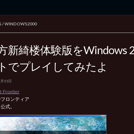
S
/
WINDOWS2000
rd Edition
Windows 2000 tunes up blog
方新綺楼体験版をWindows 2
トでプレイしてみたよ
5月11日
t-Frontier
昏フロンティア
ら公式。