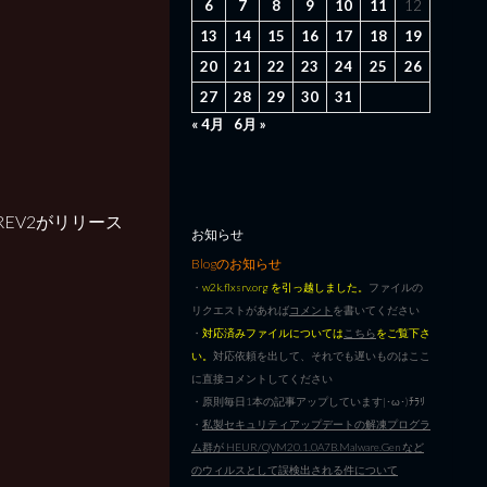
6
7
8
9
10
11
12
13
14
15
16
17
18
19
20
21
22
23
24
25
26
27
28
29
30
31
« 4月
6月 »
EV2がリリース
お知らせ
Blogのお知らせ
・
w2k.flxsrv.org を引っ越しました。
ファイルの
リクエストがあれば
コメント
を書いてください
・
対応済みファイルについては
こちら
をご覧下さ
い。
対応依頼を出して、それでも遅いものはここ
に直接コメントしてください
・原則毎日1本の記事アップしています|･ω･)ﾁﾗﾘ
・
私製セキュリティアップデートの解凍プログラ
ム群が HEUR/QVM20.1.0A7B.Malware.Gen など
のウィルスとして誤検出される件について