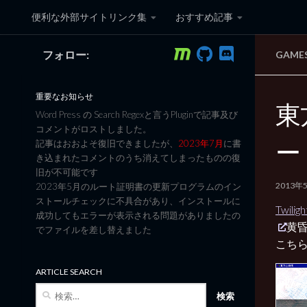
便利な外部サイトリンク集
おすすめ記事
コンテンツへスキップ
フォロー:
GAME
黒翼猫のコンピュータ日記 3
重要なお知らせ
東
Word Press の Search Regexと言うPluginで記事及び
コメントがロストしました。
ー
記事はおおよそ復旧できましたが、
2023年7月
に書
き込まれたコメントのうち消えてしまったものの復
旧が不可能です
2013年
2023年5月のルート証明書の更新プログラムのイン
ストールチェックに不具合があり、インストールに
Twiligh
成功してもエラーが表示される問題がありましたの
黄
でファイルを差し替えました
こち
ARTICLE SEARCH
検
索: