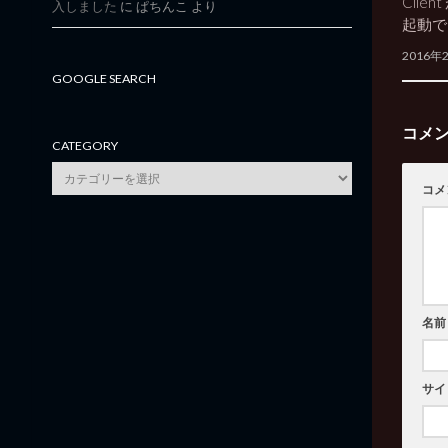
Clien
入しました
に
ぱちんこ
より
起動で
2016年
GOOGLE SEARCH
コメ
CATEGORY
category
コメ
名前
サイ