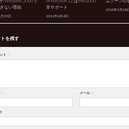
t が Windows 2000で
Protection 12 はWin2000
ムゾーンの
きない理由
非サポート
2010年5月28
2月29日
2011年6月4日
ントを残す
ント
※
※
メール
※
ト