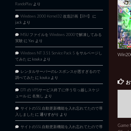
RandoPlay
より
Windows 2000 Kernel32 改造計画【BM】
に
jack
より
MSU ファイルを Windows 2000で解凍してみる
実験
に
Yas
より
Windows NT 3.51 Service Pack 5 をサルベージし
Win
てみた
に
kouka
より
レンタルサーバーのレスポンスが悪すぎるので
調べてみた
に
kouka
より
お
DTI の VPSサービス終了に伴う引っ越しスケジ
ュール
に
名無し
より
サイトのSSL自動更新機能を入れ忘れてたので導
入しました
に
通りすがり
より
Game f
サイトのSSL自動更新機能を入れ忘れてたので導