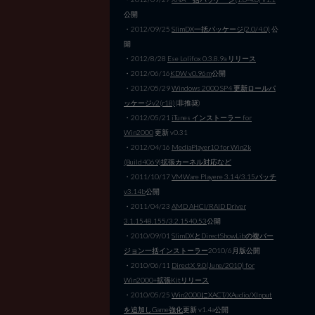
公開
・2012/09/25
SlimDX一括パッケージ(2.0/4.0)
公
開
・2012/8/28
Ese Lolifox 0.3.8.9a リリース
・2012/06/16
KDW v0.96m
公開
・2012/05/29
Windows 2000 SP4 更新ロールパ
ッケージv2(r18)
(非推奨)
・2012/05/21
iTunes インストーラー for
Win2000
更新 v0.31
・2012/04/16
MediaPlayer10 for Win2k
(Build4069)拡張カーネル対応など
・2011/10/17
VMWare Playere 3.14/3.15パッチ
v3.14b
公開
・2011/04/23
AMD AHCI/RAID Driver
3.1.1548.155/3.2.1540.53
公開
・2010/09/01
SlimDXとDirectShowLibの複バー
ジョン一括インストーラー
2010/6月版公開
・2010/06/11
DirectX 9.0(June/2010) for
Win2000+拡張Kitリリース
・2010/05/25
Win2000にXACT/XAudio/XInput
を追加しGame強化
更新 v1.4a公開