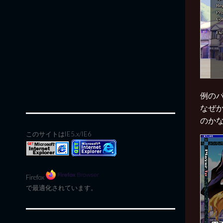
例の
なぜ
のか
このサイトはIE5.x/IE6
Firefox
で最適化されています。