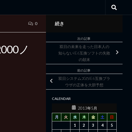
続き
0
次の記事
000ノ
双日の未来を走った日本人の
知らないIE6互換ソフトの失敗
の顛末
前の記事
双日システムズのIE6互換ブラ
ウザの正体を大胆予想
CALENDAR
2013年5月
月
火
水
木
金
土
日
1
2
3
4
5