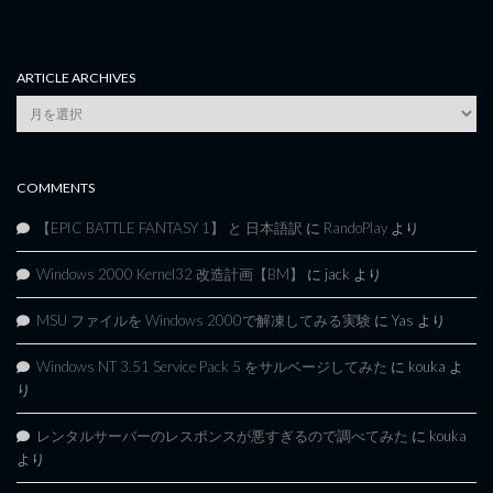
ARTICLE ARCHIVES
Article
Archives
COMMENTS
【EPIC BATTLE FANTASY 1】 と 日本語訳
に
RandoPlay
より
Windows 2000 Kernel32 改造計画【BM】
に
jack
より
MSU ファイルを Windows 2000で解凍してみる実験
に
Yas
より
Windows NT 3.51 Service Pack 5 をサルベージしてみた
に
kouka
よ
り
レンタルサーバーのレスポンスが悪すぎるので調べてみた
に
kouka
より