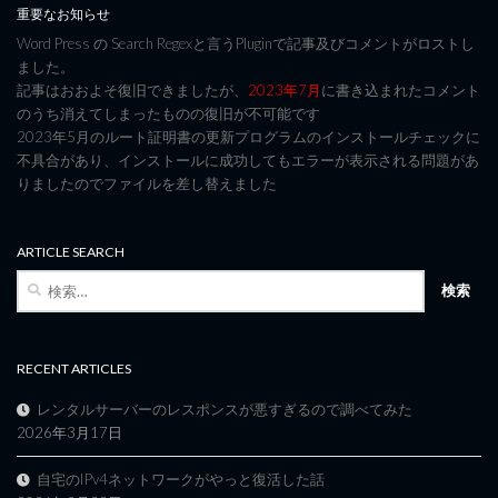
重要なお知らせ
Word Press の Search Regexと言うPluginで記事及びコメントがロストし
ました。
記事はおおよそ復旧できましたが、
2023年7月
に書き込まれたコメント
のうち消えてしまったものの復旧が不可能です
2023年5月のルート証明書の更新プログラムのインストールチェックに
不具合があり、インストールに成功してもエラーが表示される問題があ
りましたのでファイルを差し替えました
ARTICLE SEARCH
検
索:
RECENT ARTICLES
レンタルサーバーのレスポンスが悪すぎるので調べてみた
2026年3月17日
自宅のIPv4ネットワークがやっと復活した話