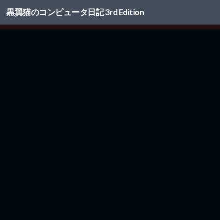
黒翼猫のコンピュータ日記 3rd Edition
コンテンツへスキップ