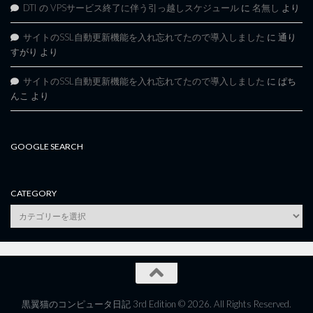
DTI の VPSサービス終了に伴う引っ越しスケジュール
に
名無し
より
サイトのSSL自動更新機能を入れ忘れてたので導入しました
に
通り
すがり
より
サイトのSSL自動更新機能を入れ忘れてたので導入しました
に
ぱち
んこ
より
GOOGLE SEARCH
CATEGORY
category
黒翼猫のコンピュータ日記 3rd Edition © 2026. All Rights Reserved.