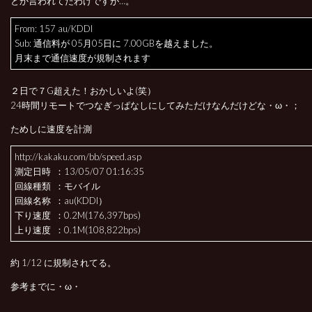
とか言われてたわけですが…。
From: 157 au/KDDI
Sub: 通信料が 05月05日に 7.00GBを越えました。
月末まで通信速度が規制されます
２日で７G超えた！おかしいよ(笑）
24時間リモートでつなぎっぱなしにしてみただけなんだけどな・ω・；
ためしに速度を計測
http://kakaku.com/bb/speed.asp
測定日時 ：13/05/07 01:16:35
回線種類 ：モバイル
回線名称 ：au(KDDI）
下り速度 ：0.2M(176,397bps)
上り速度 ：0.1M(108,822bps)
約 1/12 に規制されてる。
参考までに・ω・