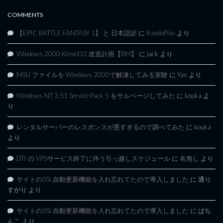
COMMENTS
【EPIC BATTLE FANTASY 1】 と 日本語訳
に
RandoPlay
より
Windows 2000 Kernel32 改造計画【BM】
に
jack
より
MSU ファイルを Windows 2000で解凍してみる実験
に
Yas
より
Windows NT 3.51 Service Pack 5 をサルベージしてみた
に
kouka
よ
り
レンタルサーバーのレスポンスが悪すぎるので調べてみた
に
kouka
より
DTI の VPSサービス終了に伴う引っ越しスケジュール
に
名無し
より
サイトのSSL自動更新機能を入れ忘れてたので導入しました
に
通り
すがり
より
サイトのSSL自動更新機能を入れ忘れてたので導入しました
に
ぱち
んこ
より