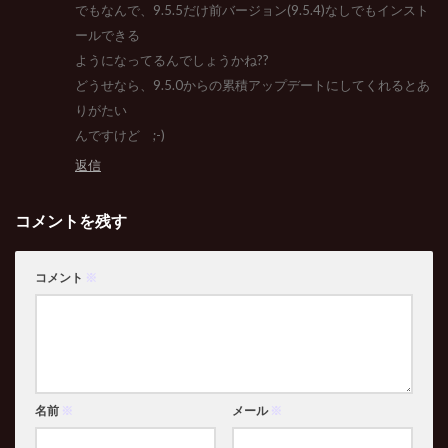
でもなんで、9.5.5だけ前バージョン(9.5.4)なしでもインスト
ールできる
ようになってるんでしょうかね??
どうせなら、9.5.0からの累積アップデートにしてくれるとあ
りがたい
んですけど ;-)
返信
コメントを残す
コメント
※
名前
※
メール
※