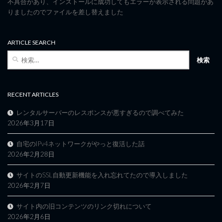
不具合があり、インストールに成功してもエラーが表示される問題があ
りましたのでファイルを差し替えました
ARTICLE SEARCH
検
索:
RECENT ARTICLES
レンタルサーバーのレスポンスが悪すぎるので調べてみた
2026年3月17日
自宅のIPv4ネットワークがやっと復活した話
2026年2月28日
サイトのSSL自動更新機能を入れ忘れてたので導入しました
2026年2月7日
サイト内の旧コンテンツのリンク切れについて
2026年2月6日