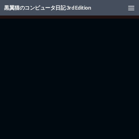
黒翼猫のコンピュータ日記 3rd Edition
コンテンツへスキップ