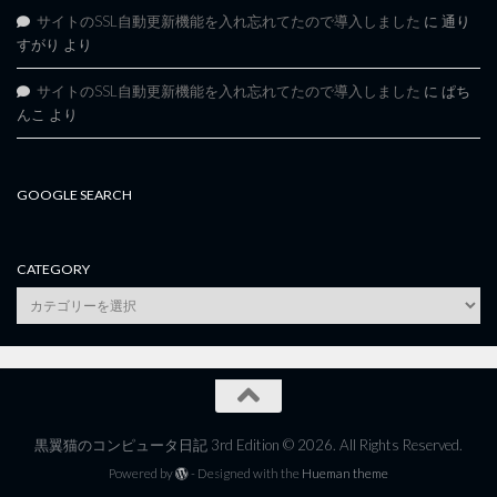
サイトのSSL自動更新機能を入れ忘れてたので導入しました
に
通り
すがり
より
サイトのSSL自動更新機能を入れ忘れてたので導入しました
に
ぱち
んこ
より
GOOGLE SEARCH
CATEGORY
category
黒翼猫のコンピュータ日記 3rd Edition © 2026. All Rights Reserved.
Powered by
- Designed with the
Hueman theme