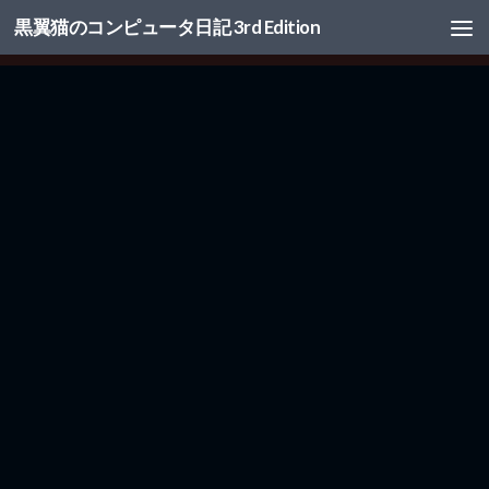
黒翼猫のコンピュータ日記 3rd Edition
コンテンツへスキップ