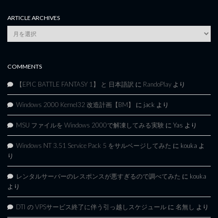
ARTICLE ARCHIVES
Article
Archives
COMMENTS
【EPIC BATTLE FANTASY 1】 と 日本語訳
に
RandoPlay
より
Windows 2000 Kernel32 改造計画【BM】
に
jack
より
MSU ファイルを Windows 2000で解凍してみる実験
に
Yas
より
Windows NT 3.51 Service Pack 5 をサルベージしてみた
に
kouka
よ
り
レンタルサーバーのレスポンスが悪すぎるので調べてみた
に
kouka
より
DTI の VPSサービス終了に伴う引っ越しスケジュール
に
名無し
より