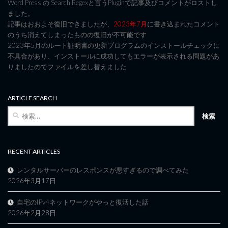
Word Press の Search Regexと言うPluginで記事及びコメントがロストし
ました。
記事はおおよそ復旧できましたが、
2023年7月
に書き込まれたコメント
のうち消えてしまったものの復旧が不可能です
2023年5月のルート証明書の更新プログラムのインストールチェックに
不具合があり、インストールに成功してもエラーが表示される問題があ
りましたのでファイルを差し替えました
ARTICLE SEARCH
検
索:
RECENT ARTICLES
レンタルサーバーのレスポンスが悪すぎるので調べてみた
2026年3月17日
自宅のIPv4ネットワークがやっと復活した話
2026年2月28日