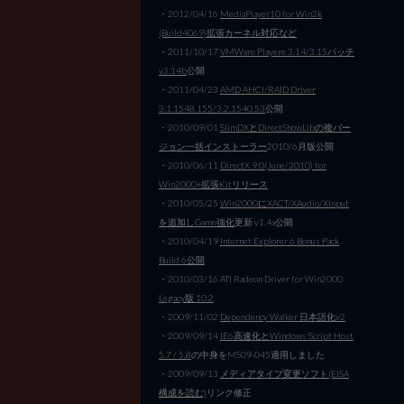
・2012/04/16
MediaPlayer10 for Win2k
(Build4069)拡張カーネル対応など
・2011/10/17
VMWare Playere 3.14/3.15パッチ
v3.14b
公開
・2011/04/23
AMD AHCI/RAID Driver
3.1.1548.155/3.2.1540.53
公開
・2010/09/01
SlimDXとDirectShowLibの複バー
ジョン一括インストーラー
2010/6月版公開
・2010/06/11
DirectX 9.0(June/2010) for
Win2000+拡張Kitリリース
・2010/05/25
Win2000にXACT/XAudio/XInput
を追加しGame強化
更新 v1.4a公開
・2010/04/19
Internet Explorer 6 Bonus Pack
Build 6公開
・2010/03/16 ATI Radeon Driver for Win2000
Legacy版 10.2
・2009/11/02
Dependency Walker 日本語化v2
・2009/09/14
IE6高速化とWindows Script Host
5.7 / 5.8
の中身をMS09-045適用しました
・2009/09/13
メディアタイプ変更ソフト(EISA
構成を読む)
リンク修正