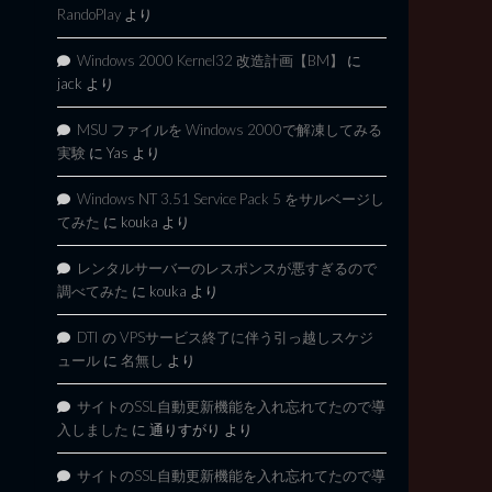
RandoPlay
より
Windows 2000 Kernel32 改造計画【BM】
に
jack
より
MSU ファイルを Windows 2000で解凍してみる
実験
に
Yas
より
Windows NT 3.51 Service Pack 5 をサルベージし
てみた
に
kouka
より
レンタルサーバーのレスポンスが悪すぎるので
調べてみた
に
kouka
より
DTI の VPSサービス終了に伴う引っ越しスケジ
ュール
に
名無し
より
サイトのSSL自動更新機能を入れ忘れてたので導
入しました
に
通りすがり
より
サイトのSSL自動更新機能を入れ忘れてたので導