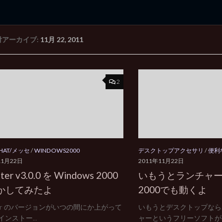
付アーカイブ:
11月 22, 2011
rd Edition
Windows 2000 tunes up blog
2
CHAT/メッセ
/
WINDOWS2000
デスクトップアクセサリ
/
便利
11月22日
2011年11月22日
tter v3.0.0 を Windows 2000
いもうとランチャーは 
かしてみたよ
2000でも動くよ
tter のバージョンがいつの間にか上がって
いもうとデスクトップなら
ンストー...
ャーというフリーソフトが出.