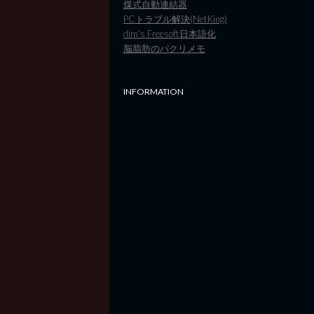
煤式自動連結器
PCトラブル解決(NetKing)
dim's Freesoft日本語化
脳脂肪のパクリメモ
INFORMATION