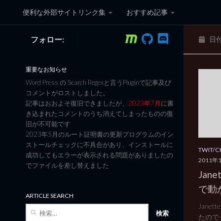
便利な外部サイトリンク集
おすすめ記事
コンテンツへスキップ
フォロー:
日
黒翼猫のコンピュータ日記 3
重要なお知らせ
Word Press の Search Regexと言うPluginで記事及び
コメントがロストしました。
記事はおおよそ復旧できましたが、
2023年7月
に書
き込まれたコメントのうち消えてしまったものの復
旧が不可能です
2023年5月のルート証明書の更新プログラムのイン
ストールチェックに不具合があり、インストールに
TWIT/
成功してもエラーが表示される問題がありましたの
2011年
でファイルを差し替えました
Jane
で動
ARTICLE SEARCH
Jane
検
たのでイ
索: