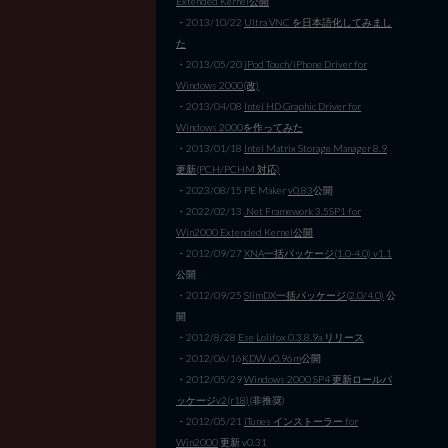
Extended Kernel公開
・2013/10/22
Ultra VNC を日本語化してみまし
た
・2013/05/20
iPod Touch/iPhone Driver for
Windows 2000(改)
・2013/04/08
Intel HD Graphic Driver for
Windows 2000を作ってみた
・2013/01/18
Intel Matrix Storage Manager 8.9
更新(PCH/PCHM 対応)
・2023/08/15 PE Maker
v0.83
公開
・2022/02/13
.Net Framework 3.5SP1 for
Win2000 Extended Kernel公開
・2012/09/27
XNA一括パッケージ(1.0-4.0) v1.1
公開
・2012/09/25
SlimDX一括パッケージ(2.0/4.0)
公
開
・2012/8/28
Ese Lolifox 0.3.8.9a リリース
・2012/06/16
KDW v0.96m
公開
・2012/05/29
Windows 2000 SP4 更新ロールパ
ッケージv2(r18)
(非推奨)
・2012/05/21
iTunes インストーラー for
Win2000
更新 v0.31