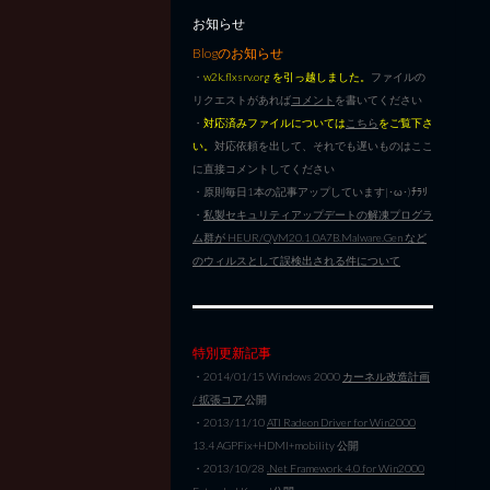
お知らせ
Blogのお知らせ
・
w2k.flxsrv.org を引っ越しました。
ファイルの
リクエストがあれば
コメント
を書いてください
・
対応済みファイルについては
こちら
をご覧下さ
い。
対応依頼を出して、それでも遅いものはここ
に直接コメントしてください
・原則毎日1本の記事アップしています|･ω･)ﾁﾗﾘ
・
私製セキュリティアップデートの解凍プログラ
ム群が HEUR/QVM20.1.0A7B.Malware.Gen など
のウィルスとして誤検出される件について
特別更新記事
・2014/01/15 Windows 2000
カーネル改造計画
/ 拡張コア
公開
・2013/11/10
ATI Radeon Driver for Win2000
13.4 AGPFix+HDMI+mobility 公開
・2013/10/28
.Net Framework 4.0 for Win2000