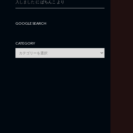
入しました
に
ぱちんこ
より
GOOGLE SEARCH
CATEGORY
category