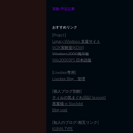
実験/予定記事
おすすめリンク
[Project]
Legacy Windows 支援サイト
W2K実験室(KDW)
Windows2000掲示板
Win2000SP5 日本語版
[Livedoor専用]
Livedoor Blog 管理
[個人ブログ別館]
ティルの気まぐれ日記 SeasonII
黒翼猫 in Slashdot
Blog spot
[知人のブログ/相互リンク]
KUMA TYPE