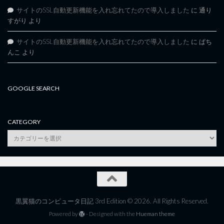
サイトのSSL自動更新機能を入れ忘れてたので導入しました
に
通り
すがり
より
サイトのSSL自動更新機能を入れ忘れてたので導入しました
に
ぱち
んこ
より
GOOGLE SEARCH
CATEGORY
category
黒翼猫のコンピュータ日記 3rd Edition © 2026. All Rights Reserved.
Powered by
- Designed with the
Hueman theme