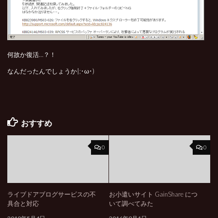
何故か復活…？！
なんだったんでしょうか|;･ω･)
おすすめ
0
0
ライブドアブログサービスの不
お小遣いサイト GainShare につ
具合と対応
いて調べてみた