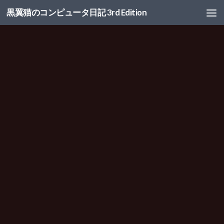
黒翼猫のコンピュータ日記 3rd Edition
コンテンツへスキップ