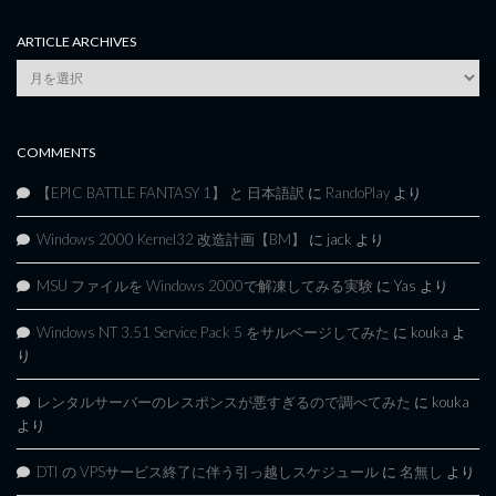
ARTICLE ARCHIVES
Article
Archives
COMMENTS
【EPIC BATTLE FANTASY 1】 と 日本語訳
に
RandoPlay
より
Windows 2000 Kernel32 改造計画【BM】
に
jack
より
MSU ファイルを Windows 2000で解凍してみる実験
に
Yas
より
Windows NT 3.51 Service Pack 5 をサルベージしてみた
に
kouka
よ
り
レンタルサーバーのレスポンスが悪すぎるので調べてみた
に
kouka
より
DTI の VPSサービス終了に伴う引っ越しスケジュール
に
名無し
より