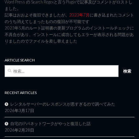
Word Press の Search Regexと言うPluginで記事及びコメントがロストし
ました。
記事はおおよそ復旧できましたが、
2023年7月
に書き込まれたコメント
のうち消えてしまったものの復旧が不可能です
2023年5月のルート証明書の更新プログラムのインストールチェックに
不具合があり、インストールに成功してもエラーが表示される問題があ
りましたのでファイルを差し替えました
ARTICLE SEARCH
検
索:
RECENT ARTICLES
レンタルサーバーのレスポンスが悪すぎるので調べてみた
2026年3月17日
自宅のIPv4ネットワークがやっと復活した話
2026年2月28日