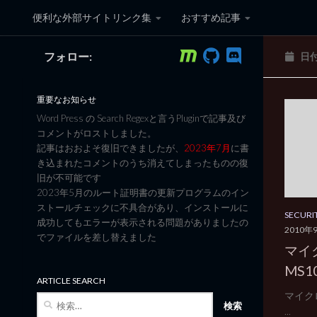
便利な外部サイトリンク集
おすすめ記事
コンテンツへスキップ
フォロー:
日
黒翼猫のコンピュータ日記 3
重要なお知らせ
Word Press の Search Regexと言うPluginで記事及び
コメントがロストしました。
記事はおおよそ復旧できましたが、
2023年7月
に書
き込まれたコメントのうち消えてしまったものの復
旧が不可能です
2023年5月のルート証明書の更新プログラムのイン
ストールチェックに不具合があり、インストールに
SECURI
成功してもエラーが表示される問題がありましたの
2010年
でファイルを差し替えました
マイ
MS1
ARTICLE SEARCH
マイクロ
検
...
索: