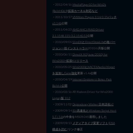
・2012/04/16
MediaPlayer10 for Win2k
(Build4069)拡張カーネル対応など
・2011/10/17
VMWare Playere 3.14/3.15パッチ
v3.14b
公開
・2011/04/23
AMD AHCI/RAID Driver
3.1.1548.155/3.2.1540.53
公開
・2010/09/01
SlimDXとDirectShowLibの複バー
ジョン一括インストーラー
2010/6月版公開
・2010/06/11
DirectX 9.0(June/2010) for
Win2000+拡張Kitリリース
・2010/05/25
Win2000にXACT/XAudio/XInput
を追加しGame強化
更新 v1.4a公開
・2010/04/19
Internet Explorer 6 Bonus Pack
Build 6公開
・2010/03/16 ATI Radeon Driver for Win2000
Legacy版 10.2
・2009/11/02
Dependency Walker 日本語化v2
・2009/09/14
IE6高速化とWindows Script Host
5.7 / 5.8
の中身をMS09-045適用しました
・2009/09/13
メディアタイプ変更ソフト(EISA
構成を読む)
リンク修正