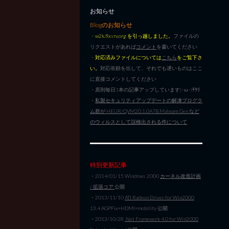
お知らせ
Blogのお知らせ
・
w2k.flxsrv.org を引っ越しました。
ファイルの
リクエストがあれば
コメント
を書いてください
・
対応済みファイルについては
こちら
をご覧下さ
い。
対応依頼を出して、それでも遅いものはここ
に直接コメントしてください
・原則毎日1本の記事アップしています|･ω･)ﾁﾗﾘ
・
私製セキュリティアップデートの解凍プログラ
ム群が HEUR/QVM20.1.0A7B.Malware.Gen など
のウィルスとして誤検出される件について
特別更新記事
・2014/01/15 Windows 2000
カーネル改造計画
/ 拡張コア
公開
・2013/11/10
ATI Radeon Driver for Win2000
13.4 AGPFix+HDMI+mobility 公開
・2013/10/28
.Net Framework 4.0 for Win2000