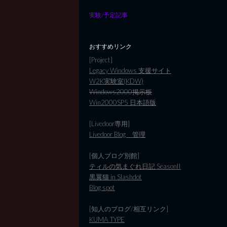
実験/予定記事
おすすめリンク
[Project]
Legacy Windows 支援サイト
W2K実験室(KDW)
Windows2000掲示板
Win2000SP5 日本語版
[Livedoor専用]
Livedoor Blog 管理
[個人ブログ別館]
ティルの気まぐれ日記 SeasonII
黒翼猫 in Slashdot
Blog spot
[知人のブログ/相互リンク]
KUMA TYPE