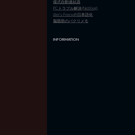
煤式自動連結器
PCトラブル解決(NetKing)
dim's Freesoft日本語化
脳脂肪のパクリメモ
INFORMATION