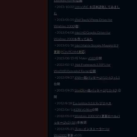
Extended Kernel公開
・2013/10/22
Ultra VNC を日本語化してみまし
た
・2013/05/20
iPod Touch/iPhone Driver for
Windows 2000(改)
・2013/04/08
Intel HD Graphic Driver for
Windows 2000を作ってみた
・2013/01/18
Intel Matrix Storage Manager 8.9
更新(PCH/PCHM 対応)
・2023/08/15 PE Maker
v0.83
公開
・2022/02/13
.Net Framework 3.5SP1 for
Win2000 Extended Kernel公開
・2012/09/27
XNA一括パッケージ(1.0-4.0) v1.1
公開
・2012/09/25
SlimDX一括パッケージ(2.0/4.0)
公
開
・2012/8/28
Ese Lolifox 0.3.8.9a リリース
・2012/06/16
KDW v0.96m
公開
・2012/05/29
Windows 2000 SP4 更新ロールパ
ッケージv2(r18)
(非推奨)
・2012/05/21
iTunes インストーラー for
Win2000
更新 v0.31