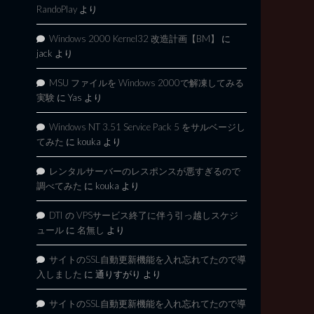
RandoPlay
より
Windows 2000 Kernel32 改造計画【BM】
に
jack
より
MSU ファイルを Windows 2000で解凍してみる
実験
に
Yas
より
Windows NT 3.51 Service Pack 5 をサルベージし
てみた
に
kouka
より
レンタルサーバーのレスポンスが悪すぎるので
調べてみた
に
kouka
より
DTI の VPSサービス終了に伴う引っ越しスケジ
ュール
に
名無し
より
サイトのSSL自動更新機能を入れ忘れてたので導
入しました
に
通りすがり
より
サイトのSSL自動更新機能を入れ忘れてたので導