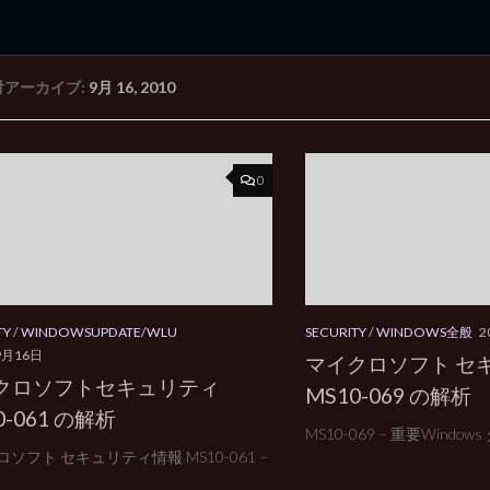
付アーカイブ:
9月 16, 2010
rd Edition
Windows 2000 tunes up blog
0
TY
/
WINDOWSUPDATE/WLU
SECURITY
/
WINDOWS全般
2
9月16日
マイクロソフト セ
クロソフトセキュリティ
MS10-069 の解析
0-061 の解析
MS10-069 – 重要Window
ソフト セキュリティ情報 MS10-061 –