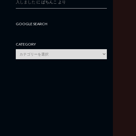
入しました
に
ぱちんこ
より
GOOGLE SEARCH
CATEGORY
category