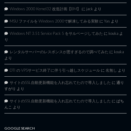
Windows 2000 Kernel32 改造計画【BM】
に
jack
より
MSU ファイルを Windows 2000で解凍してみる実験
に
Yas
より
Windows NT 3.51 Service Pack 5 をサルベージしてみた
に
kouka
よ
り
レンタルサーバーのレスポンスが悪すぎるので調べてみた
に
kouka
より
DTI の VPSサービス終了に伴う引っ越しスケジュール
に
名無し
より
サイトのSSL自動更新機能を入れ忘れてたので導入しました
に
通り
すがり
より
サイトのSSL自動更新機能を入れ忘れてたので導入しました
に
ぱち
んこ
より
GOOGLE SEARCH