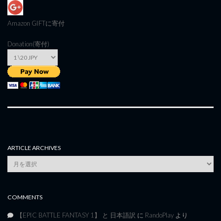
Amazon GIFT
に寄付
Donation(寄付)
ARTICLE ARCHIVES
Article
Archives
COMMENTS
【EPIC BATTLE FANTASY 1】 と 日本語訳
に
RandoPlay
より