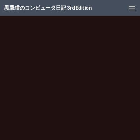
黒翼猫のコンピュータ日記 3rd Edition
コンテンツへスキップ