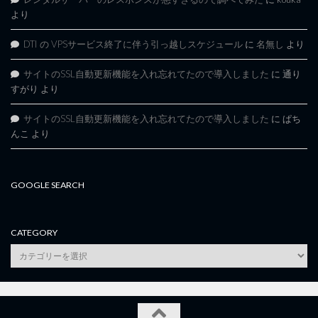
より
DTI の VPSサービス終了に伴う引っ越しスケジュール
に
名無し
より
サイトのSSL自動更新機能を入れ忘れてたので導入しました
に
通り
すがり
より
サイトのSSL自動更新機能を入れ忘れてたので導入しました
に
ぱち
んこ
より
GOOGLE SEARCH
CATEGORY
category