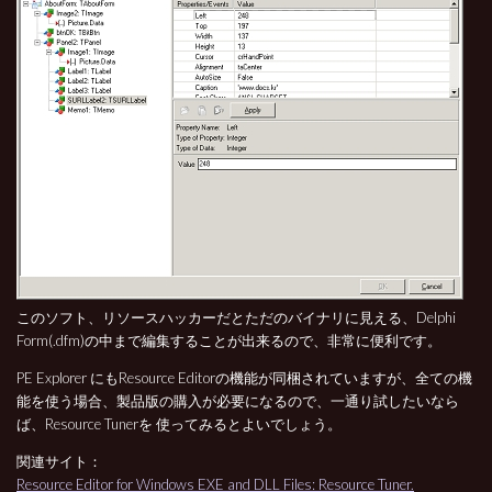
このソフト、リソースハッカーだとただのバイナリに見える、Delphi
Form(.dfm)の中まで編集することが出来るので、非常に便利です。
PE Explorer にもResource Editorの機能が同梱されていますが、全ての機
能を使う場合、製品版の購入が必要になるので、一通り試したいなら
ば、Resource Tunerを 使ってみるとよいでしょう。
関連サイト：
Resource Editor for Windows EXE and DLL Files: Resource Tuner.