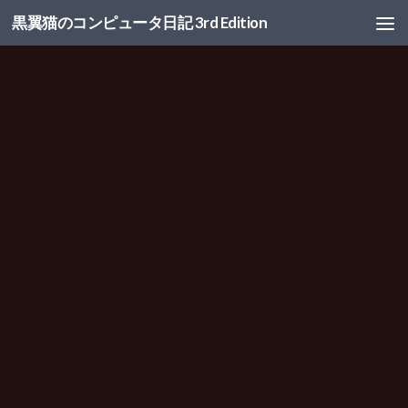
黒翼猫のコンピュータ日記 3rd Edition
コンテンツへスキップ