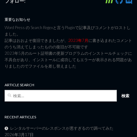
フォロー:
重要なお知らせ
Word Press の Search Regexと言うPluginで記事及びコメントがロストし
ました。
記事はおおよそ復旧できましたが、
2023年7月
に書き込まれたコメント
のうち消えてしまったものの復旧が不可能です
2023年5月のルート証明書の更新プログラムのインストールチェックに
不具合があり、インストールに成功してもエラーが表示される問題があ
りましたのでファイルを差し替えました
ARTICLE SEARCH
検
索:
RECENT ARTICLES
レンタルサーバーのレスポンスが悪すぎるので調べてみた
2026年3月17日