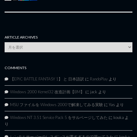
ARTICLE ARCHIVES
Article
Archives
COMMENTS
【EPIC BATTLE FANTASY 1】 と 日本語訳
に
RandoPlay
より
Windows 2000 Kernel32 改造計画【BM】
に
jack
より
MSU ファイルを Windows 2000で解凍してみる実験
に
Yas
より
Windows NT 3.51 Service Pack 5 をサルベージしてみた
に
kouka
よ
り
レンタルサーバーのレスポンスが悪すぎるので調べてみた
に
kouka